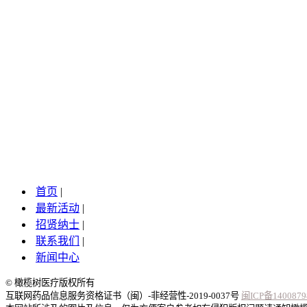
橄榄树医疗将联合厂商，推出多款精品
橄榄树医疗热诚欢迎您莅临指导！
展览时间：2014年01月22日---2014年02
展览地点：莆田市荔城区丰美路966号
预约热线：13675123455 0594-2276111
首页
|
最新活动
|
招贤纳士
|
联系我们
|
新闻中心
© 橄榄树医疗版权所有
互联网药品信息服务资格证书（闽）-非经营性-2019-0037号
闽ICP备1400879