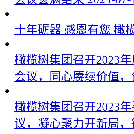
十年砺器 感恩有您 橄榄树 2
橄榄树集团召开2023
会议，同心赓续价值，
橄榄树集团召开2023
议，凝心聚力开新局，